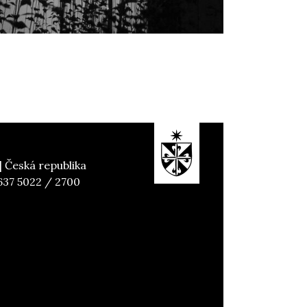
| Česká republika
 637 5022 / 2700