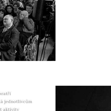
ratři
tá jednotlivcům
t aktivity