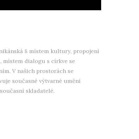
nikánská 8 místem kultury, propojení
, místem dialogu s církve se
m. V našich prostorách se
avuje současné výtvarné umění
 současní skladatelé.