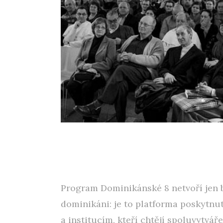
Program Dominikánské 8 netvoří jen b
dominikáni: je to platforma poskytnu
a institucím, kteří chtějí spoluvytváře