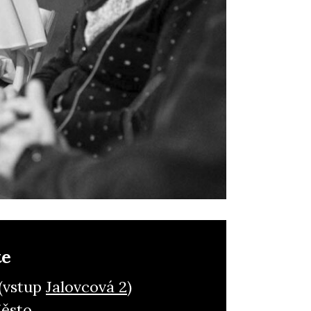
te
 (vstup
Jalovcová 2
)
Město