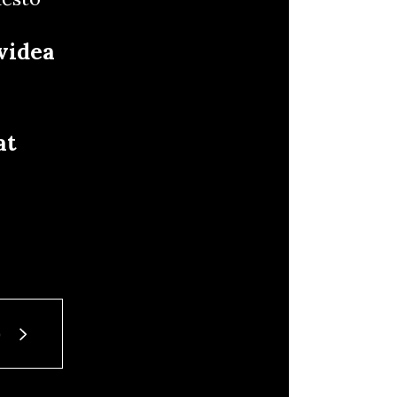
videa
at
b