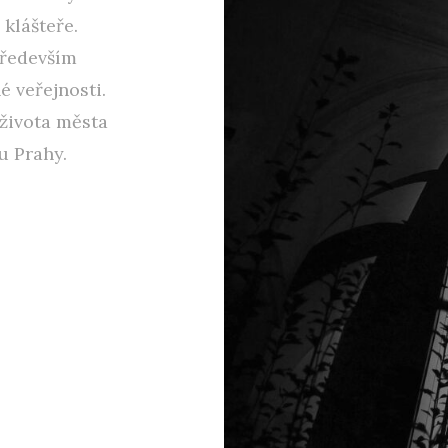
klášteře.
především
é veřejnosti.
 života města
u Prahy.