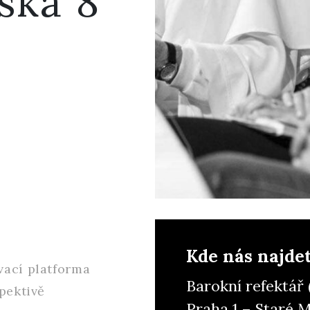
ská 8
Kde nás najde
vací platforma
Barokní refektář
pektivě
Praha 1 – Staré 