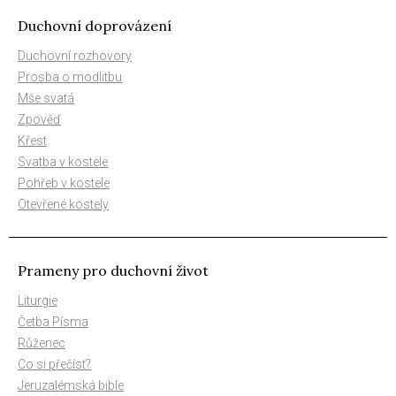
Duchovní doprovázení
Duchovní rozhovory
Prosba o modlitbu
Mše svatá
Zpověď
Křest
Svatba v kostele
Pohřeb v kostele
Otevřené kostely
Prameny pro duchovní život
Liturgie
Četba Písma
Růženec
Co si přečíst?
Jeruzalémská bible