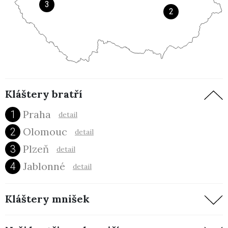
3
2
Kláštery bratří
Praha
1
detail
Olomouc
2
detail
Plzeň
3
detail
Jablonné
4
detail
Kláštery mnišek