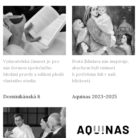
Vydavatelská činnost je pro
Svatá Zdislava nás inspiruje,
nás formou společného
abychom byli vnímaví
hledání pravdy a sdílení plodů
k potřebám lidí v naší
vlastního studia.
blízkosti.
Dominikánská 8
Aquinas 2023–2025