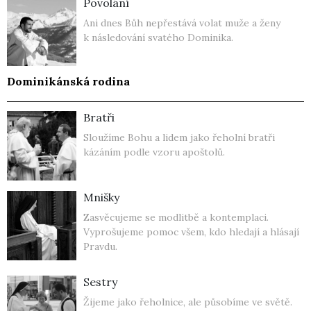
Povolání
Ani dnes Bůh nepřestává volat muže a ženy
k následování svatého Dominika.
Dominikánská rodina
Bratři
Sloužíme Bohu a lidem jako řeholní bratři
kázáním podle vzoru apoštolů.
Mnišky
Zasvěcujeme se modlitbě a kontemplaci.
Vyprošujeme pomoc všem, kdo hledají a hlásají
Pravdu.
Sestry
Žijeme jako řeholnice, ale působíme ve světě.