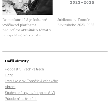
Dominikánská 8 je kulturně-
Jubileum sv. Tomáše
vzdělávací platforma
Akvinského 2023–2025
pro reflexi aktuálních témat v
perspektivě křesťanství.
Další aktivity
Podcast O Třech ve třech
Oázy
Letní škola sv. Tomáše Akvinského
Abram
Studentské ubytování po celé ČR
Působení na školách