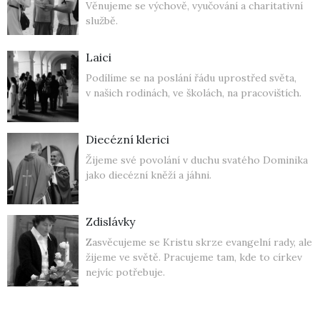
Věnujeme se výchově, vyučování a charitativní
službě.
Laici
Podílíme se na poslání řádu uprostřed světa,
v našich rodinách, ve školách, na pracovištích.
Diecézní klerici
Žijeme své povolání v duchu svatého Dominika
jako diecézní kněží a jáhni.
Zdislávky
Zasvěcujeme se Kristu skrze evangelní rady, ale
žijeme ve světě. Pracujeme tam, kde to církev
nejvíc potřebuje.