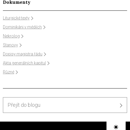
Dokumenty
Liturgické texty
Dominikáni v médiích
Nekrolog
Stanovy
Dopisy magistra řádu
Akta generálních kapitul
Různé
Přejít do blogu