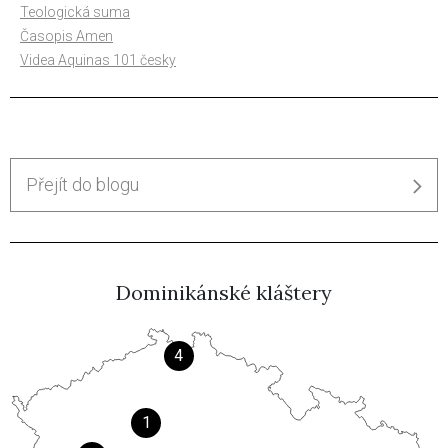
Teologická suma
Časopis Amen
Videa Aquinas 101 česky
Přejít do blogu
Dominikánské kláštery
4
1