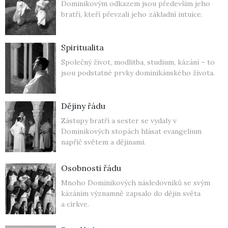
Dominikovým odkazem jsou především jeho
bratři, kteří převzali jeho základní intuice.
Spiritualita
Společný život, modlitba, studium, kázání – to
jsou podstatné prvky dominikánského života.
Dějiny řádu
Zástupy bratří a sester se vydaly v
Dominikových stopách hlásat evangelium
napříč světem a dějinami.
Osobnosti řádu
Mnoho Dominikových následovníků se svým
kázáním významně zapsalo do dějin světa
a církve.