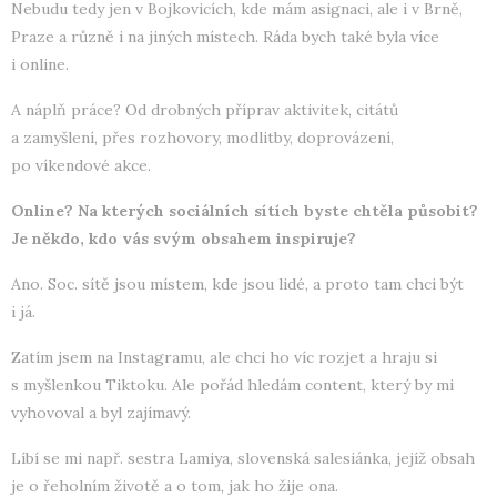
Nebudu tedy jen v Bojkovicích, kde mám asignaci, ale i v Brně,
Praze a různě i na jiných místech. Ráda bych také byla více
i online.
A náplň práce? Od drobných příprav aktivitek, citátů
a zamyšlení, přes rozhovory, modlitby, doprovázení,
po víkendové akce.
Online? Na kterých sociálních sítích byste chtěla působit?
Je někdo, kdo vás svým obsahem inspiruje?
Ano. Soc. sítě jsou místem, kde jsou lidé, a proto tam chci být
i já.
Zatím jsem na Instagramu, ale chci ho víc rozjet a hraju si
s myšlenkou Tiktoku. Ale pořád hledám content, který by mi
vyhovoval a byl zajímavý.
Líbí se mi např. sestra Lamiya, slovenská salesiánka, jejíž obsah
je o řeholním životě a o tom, jak ho žije ona.