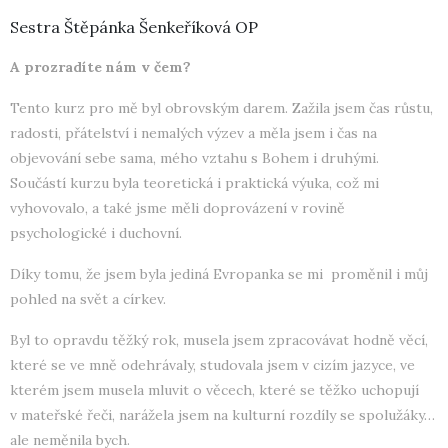
Sestra Štěpánka Šenkeříková OP
A prozradíte nám v čem?
Tento kurz pro mě byl obrovským darem. Zažila jsem čas růstu,
radosti, přátelství i nemalých výzev a měla jsem i čas na
objevování sebe sama, mého vztahu s Bohem i druhými.
Součástí kurzu byla teoretická i praktická výuka, což mi
vyhovovalo, a také jsme měli doprovázení v rovině
psychologické i duchovní.
Díky tomu, že jsem byla jediná Evropanka se mi proměnil i můj
pohled na svět a církev.
Byl to opravdu těžký rok, musela jsem zpracovávat hodně věcí,
které se ve mně odehrávaly, studovala jsem v cizím jazyce, ve
kterém jsem musela mluvit o věcech, které se těžko uchopují
v mateřské řeči, narážela jsem na kulturní rozdíly se spolužáky…
ale neměnila bych.