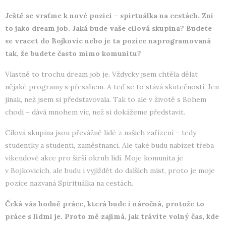
Ještě se vraťme k nové pozici – spirtuálka na cestách. Zní
to jako dream job. Jaká bude vaše cílová skupina? Budete
se vracet do Bojkovic nebo je ta pozice naprogramovaná
tak, že budete často mimo komunitu?
Vlastně to trochu dream job je. Vždycky jsem chtěla dělat
nějaké programy s přesahem. A teď se to stává skutečností. Jen
jinak, než jsem si představovala. Tak to ale v životě s Bohem
chodí – dává mnohem víc, než si dokážeme představit.
Cílová skupina jsou převážně lidé z našich zařízení – tedy
studentky a studenti, zaměstnanci. Ale také budu nabízet třeba
víkendové akce pro širší okruh lidí. Moje komunita je
v Bojkovicích, ale budu i vyjíždět do dalších míst, proto je moje
pozice nazvaná Spirituálka na cestách.
Čeká vás hodně práce, která bude i náročná, protože to
práce s lidmi je. Proto mě zajímá, jak trávíte volný čas, kde