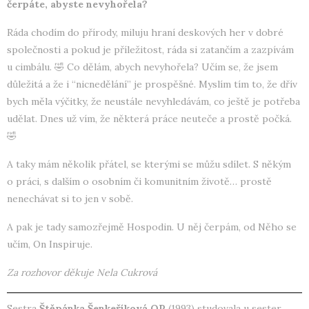
čerpáte, abyste nevyhořela?
Ráda chodím do přírody, miluju hraní deskových her v dobré
společnosti a pokud je příležitost, ráda si zatančím a zazpívám
u cimbálu. 🤣 Co dělám, abych nevyhořela? Učím se, že jsem
důležitá a že i “nicnedělání” je prospěšné. Myslím tím to, že dřív
bych měla výčitky, že neustále nevyhledávám, co ještě je potřeba
udělat. Dnes už vím, že některá práce neuteče a prostě počká.
🤣
A taky mám několik přátel, se kterými se můžu sdílet. S někým
o práci, s dalším o osobním či komunitním životě… prostě
nenechávat si to jen v sobě.
A pak je tady samozřejmě Hospodin. U něj čerpám, od Něho se
učím, On Inspiruje.
Za rozhovor děkuje Nela Cukrová
Sestra
Štěpánka Šenkeříková OP
(1993) studovala u sester