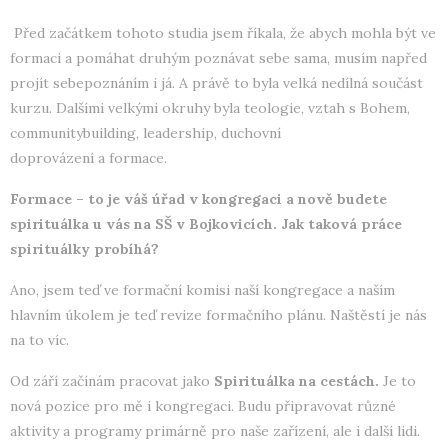
Před začátkem tohoto studia jsem říkala, že abych mohla být ve
formaci a pomáhat druhým poznávat sebe sama, musím napřed
projít sebepoznáním i já. A právě to byla velká nedílná součást
kurzu. Dalšími velkými okruhy byla teologie, vztah s Bohem,
communitybuilding, leadership, duchovní
doprovázení a formace.
Formace – to je váš úřad v kongregaci a nově budete
spirituálka u vás na SŠ v Bojkovicích. Jak taková práce
spirituálky probíhá?
Ano, jsem teď ve formační komisi naší kongregace a naším
hlavním úkolem je teď revize formačního plánu. Naštěstí je nás
na to víc.
Od září začínám pracovat jako
Spirituálka na cestách.
Je to
nová pozice pro mě i kongregaci. Budu připravovat různé
aktivity a programy primárně pro naše zařízení, ale i další lidi.