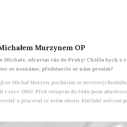
 Michałem Murzynem OP
e Michale, zdravím vás do Prahy! Chtěla bych s 
ůbec se neznáme, představíte se nám prosím?
ji se Michał Murzyn, pocházím ze severovýchodního
il v roce 2002. Před vstupem do řádu jsem absolvov
erzitě a pracoval ve svém oboru. Kněžské svěcení js
.