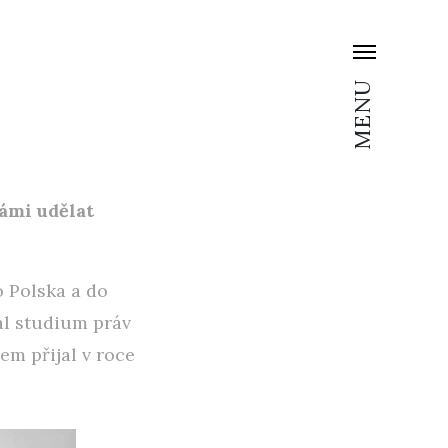
MENU
vámi udělat
 Polska a do
al studium práv
em přijal v roce