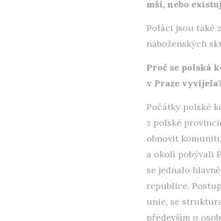
mši, nebo existuj
Poláci jsou také 
náboženských sku
Proč se polská k
v Praze vyvíjela
Počátky polské ko
z polské provinci
obnovit komunitu
a okolí pobývali P
se jednalo hlavn
republice. Postu
unie, se struktur
především o osoby