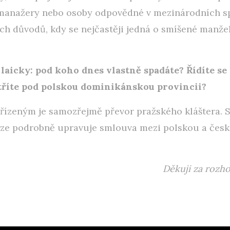
 manažery nebo osoby odpovědné v mezinárodních s
ích důvodů, kdy se nejčastěji jedná o smíšené manže
laicky: pod koho dnes vlastně spadáte? Řídíte s
atříte pod polskou dominikánskou provincii?
zeným je samozřejmě převor pražského kláštera. 
aze podrobně upravuje smlouva mezi polskou a česk
Děkuji za rozh