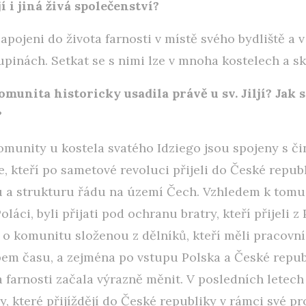
í i jiná živá společenství?
zapojeni do života farnosti v místě svého bydliště a 
pinách. Setkat se s nimi lze v mnoha kostelech a sk
omunita historicky usadila právě u sv. Jiljí? Jak 
?
munity u kostela svatého Idziego jsou spojeny s čin
e, kteří po sametové revoluci přijeli do České repub
 a strukturu řádu na území Čech. Vzhledem k tomu,
oláci, byli přijati pod ochranu bratry, kteří přijeli 
ě o komunitu složenou z dělníků, kteří měli pracovn
pem času, a zejména po vstupu Polska a České repu
a farnosti začala výrazně měnit. V posledních letech
, které přijíždějí do České republiky v rámci své pro