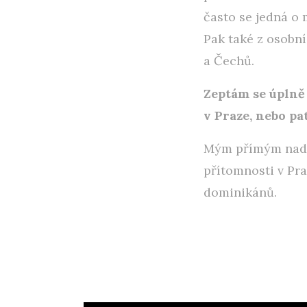
často se jedná o
Pak také z osobn
a Čechů.
Zeptám se úplně 
v Praze, nebo p
Mým přímým nadří
přítomnosti v Pr
dominikánů.