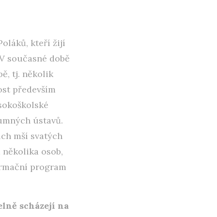
oláků, kteří žijí
. V současné době
ě, tj. několik
nost především
ysokoškolské
kumných ústavů.
ích mší svatých
 několika osob,
formační program
elně scházejí na