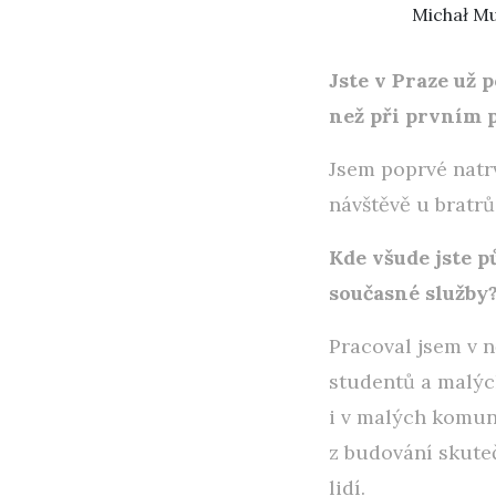
Michał Mu
Jste v Praze už 
než při prvním 
Jsem poprvé natrv
návštěvě u bratrů
Kde všude jste p
současné služby
Pracoval jsem v n
studentů a malých
i v malých komun
z budování skute
lidí.