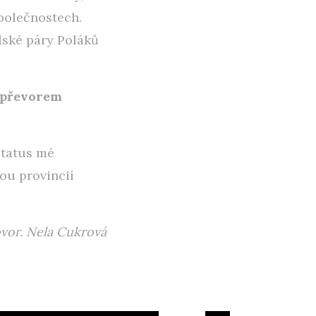
polečnostech.
lské páry Poláků
e převorem
Status mé
ou provincií
ovor. Nela Cukrová