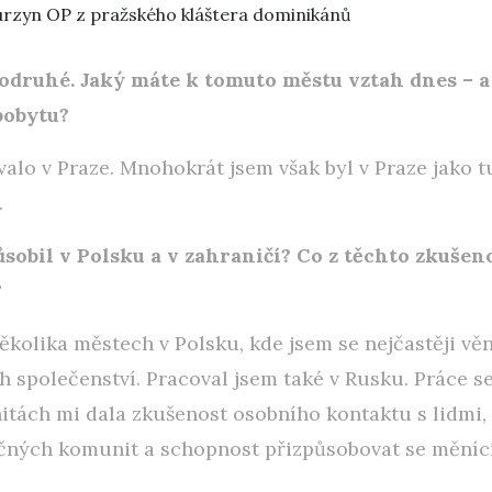
rzyn OP z pražského kláštera dominikánů
podruhé. Jaký máte k tomuto městu vztah dnes – a 
pobytu?
alo v Praze. Mnohokrát jsem však byl v Praze jako t
.
ůsobil v Polsku a v zahraničí? Co z těchto zkušeno
?
ěkolika městech v Polsku, kde jsem se nejčastěji vě
 společenství. Pracoval jsem také v Rusku. Práce s
itách mi dala zkušenost osobního kontaktu s lidmi,
čných komunit a schopnost přizpůsobovat se mění