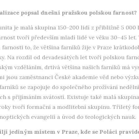
ealizace popsal dnešní pražskou polskou farnost?
nita je malá skupina 150–200 lidí z přibližně 5 000 P
Farnost tvoří především mladí lidé ve věku 30–45 let
 farnosti to, že většina farníků žije v Praze krátkodob
y. Na rozdíl od devadesátých let tvoří polskou far
ským vzděláním, drtivá většina našich farníků má v
imi jsou zaměstnanci České akademie věd nebo výz
farníků se zapojuje do společného prožívání neděln
ch s přijímáním svátostí. Existuje také malá skupina
 roky tvoří formační a modlitební skupinu. Tříletý 
ynoptických evangelií a úvod do teologických nauk.
 Jiljí jediným místem v Praze, kde se Poláci pravid