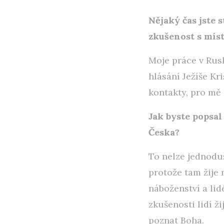
Nějaký čas jste s
zkušenost s mís
Moje práce v Rusk
hlásání Ježíše Kr
kontakty, pro mě 
Jak byste popsal 
Česka?
To nelze jednoduš
protože tam žije 
náboženství a lid
zkušenosti lidí ž
poznat Boha.