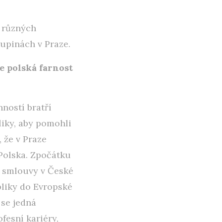
v různých
upinách v Praze.
se polská farnost
ností bratří
liky, aby pomohli
 že v Praze
z Polska. Zpočátku
í smlouvy v České
bliky do Evropské
 se jedná
fesní kariéry,