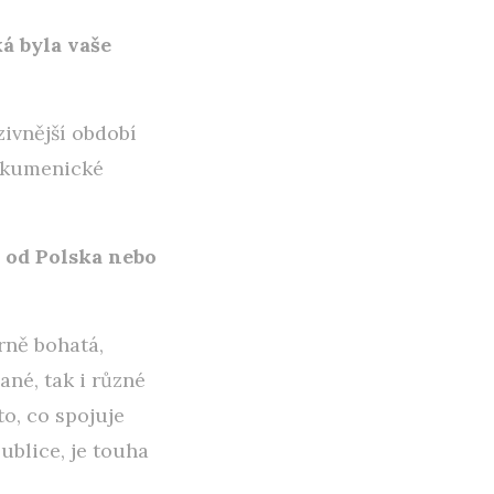
ká byla vaše
zivnější období
 ekumenické
la od Polska nebo
rně bohatá,
ané, tak i různé
to, co spojuje
publice, je touha