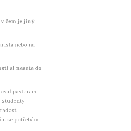
v čem je jiný
urista nebo na
stí si nesete do
noval pastoraci
e studenty
 radost
cím se potřebám