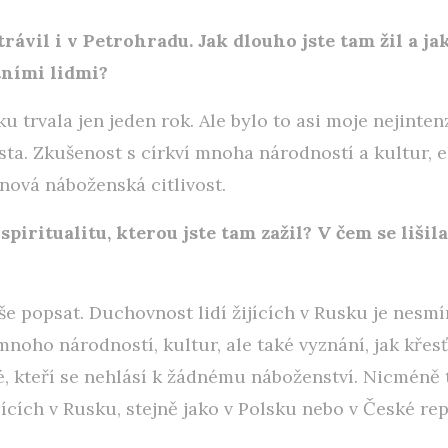
trávil i v Petrohradu. Jak dlouho jste tam žil a ja
tními lidmi?
u trvala jen jeden rok. Ale bylo to asi moje nejinten
ista. Zkušenost s církví mnoha národností a kultur,
nová náboženská citlivost.
spiritualitu, kterou jste tam zažil? V čem se liši
e popsat. Duchovnost lidí žijících v Rusku je nesmí
mnoho národností, kultur, ale také vyznání, jak křesť
é, kteří se nehlásí k žádnému náboženství. Nicméně 
ijících v Rusku, stejně jako v Polsku nebo v České re