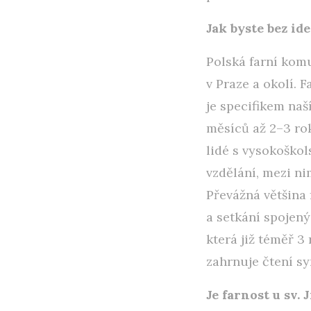
Jak byste bez id
Polská farní komu
v Praze a okolí. 
je specifikem naší
měsíců až 2–3 rok
lidé s vysokoškol
vzdělání, mezi n
Převážná většina 
a setkání spojený
která již téměř 3
zahrnuje čtení s
Je farnost u sv.