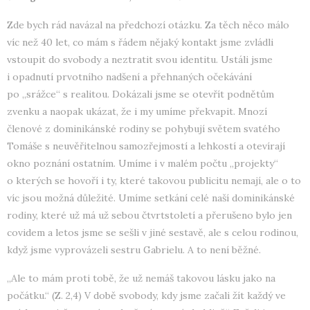
Zde bych rád navázal na předchozí otázku. Za těch něco málo
víc než 40 let, co mám s řádem nějaký kontakt jsme zvládli
vstoupit do svobody a neztratit svou identitu. Ustáli jsme
i opadnutí prvotního nadšení a přehnaných očekávání
po „srážce“ s realitou. Dokázali jsme se otevřít podnětům
zvenku a naopak ukázat, že i my umíme překvapit. Mnozí
členové z dominikánské rodiny se pohybují světem svatého
Tomáše s neuvěřitelnou samozřejmostí a lehkostí a otevírají
okno poznání ostatním. Umíme i v malém počtu „projekty“
o kterých se hovoří i ty, které takovou publicitu nemají, ale o to
víc jsou možná důležité. Umíme setkání celé naší dominikánské
rodiny, které už má už sebou čtvrtstoletí a přerušeno bylo jen
covidem a letos jsme se sešli v jiné sestavě, ale s celou rodinou,
když jsme vyprovázeli sestru Gabrielu. A to není běžné.
„Ale to mám proti tobě, že už nemáš takovou lásku jako na
počátku.“ (Z. 2,4) V době svobody, kdy jsme začali žít každý ve