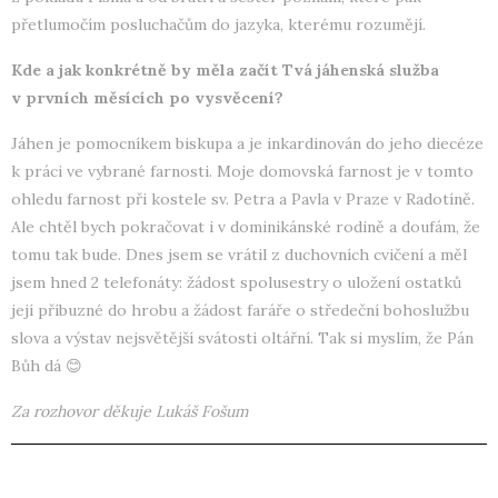
přetlumočím posluchačům do jazyka, kterému rozumějí.
Kde a jak konkrétně by měla začít Tvá jáhenská služba
v prvních měsících po vysvěcení?
Jáhen je pomocníkem biskupa a je inkardinován do jeho diecéze
k práci ve vybrané farnosti. Moje domovská farnost je v tomto
ohledu farnost při kostele sv. Petra a Pavla v Praze v Radotíně.
Ale chtěl bych pokračovat i v dominikánské rodině a doufám, že
tomu tak bude. Dnes jsem se vrátil z duchovních cvičení a měl
jsem hned 2 telefonáty: žádost spolusestry o uložení ostatků
její příbuzné do hrobu a žádost faráře o středeční bohoslužbu
slova a výstav nejsvětější svátosti oltářní. Tak si myslím, že Pán
Bůh dá 😊
Za rozhovor děkuje Lukáš Fošum