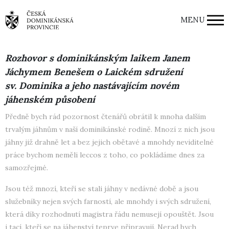
MENU
Rozhovor s dominikánským laikem Janem
Jáchymem Benešem o Laickém sdružení
sv. Dominika a jeho nastávajícím novém
jáhenském působení
Předně bych rád pozornost čtenářů obrátil k mnoha dalším
trvalým jáhnům v naší dominikánské rodině. Mnozí z nich jsou
jáhny již drahně let a bez jejich obětavé a mnohdy neviditelné
práce bychom neměli leccos z toho, co pokládáme dnes za
samozřejmé.
Jsou též mnozí, kteří se stali jáhny v nedávné době a jsou
služebníky nejen svých farností, ale mnohdy i svých sdružení,
která díky rozhodnutí magistra řádu nemusejí opouštět. Jsou
i tací, kteří se na jáhenství teprve připravují. Nerad bych