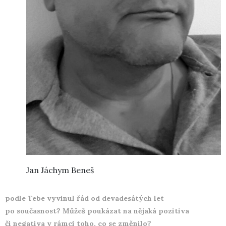
Jan Jáchym Beneš
podle Tebe vyvinul řád od devadesátých let
po současnost? Můžeš poukázat na nějaká pozitiva
či negativa v rámci toho, co se změnilo?