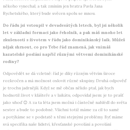
někoho vynechal, a tak zmíním jen bratra Pavla Jana
Rychetského, který bude svěcen spolu se mnou.
Do řádu jsi vstoupil v devadesátých letech, byl jsi několik
let v základní formaci jako řeholník, a pak máš mnoho let
zkušeností s životem v řádu jako dominikánský laik. Můžeš
nějak shrnout, co pro Tebe řád znamená, jak vnímáš
kazatelské poslání napříč různými větvemi dominikánské
rodiny?
Odpovědět se dá vzletně: řád je díky různým větvím široce
rozkročen a má možnost oslovit různé skupiny. Druhá odpověď
je trochu jadrnější. Když se mě občas někdo ptal, jak bych
hodnotil život v klášteře a v laikátu, odpovídal jsem: je to prašť
jako uhoď 😊 A za ta léta jsem možná i částečně nahlédl do světa
sester a bude to podobné. Všichni totiž máme za cíl to samé
a potýkáme se v podstatě s těmi stejnými problémy. Byť máme
svá specifika naše lidství, křesťanské povolání a povolání