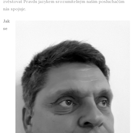
zvěstovat Pravdu jazykem srozumitelným našim posluchačům
nás spojuje.
Jak
se