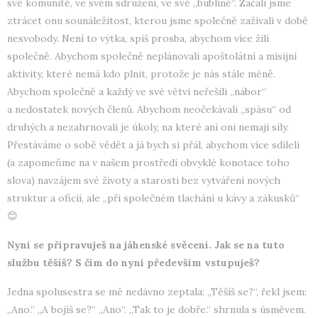
své komunitě, ve svém sdružení, ve své „bublině“. Začali jsme
ztrácet onu sounáležitost, kterou jsme společně zažívali v době
nesvobody. Není to výtka, spíš prosba, abychom více žili
společně. Abychom společně neplánovali apoštolátní a misijní
aktivity, které nemá kdo plnit, protože je nás stále méně.
Abychom společně a každý ve své větvi neřešili „nábor“
a nedostatek nových členů. Abychom neočekávali „spásu“ od
druhých a nezahrnovali je úkoly, na které ani oni nemají síly.
Přestáváme o sobě vědět a já bych si přál, abychom více sdíleli
(a zapomeňme na v našem prostředí obvyklé konotace toho
slova) navzájem své životy a starosti bez vytváření nových
struktur a oficií, ale „při společném tlachání u kávy a zákusků“
😊
Nyní se připravuješ na jáhenské svěcení. Jak se na tuto
službu těšíš? S čím do nyní především vstupuješ?
Jedna spolusestra se mě nedávno zeptala: „Těšíš se?“, řekl jsem:
„Ano.“ „A bojíš se?“ „Ano“. „Tak to je dobře.“ shrnula s úsměvem.