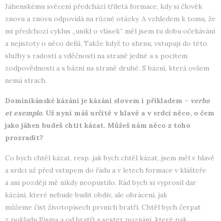
Jáhenskému svěcení předchází tříletá formace, kdy si člověk
znovu a znovu odpovídá na různé otázky. A vzhledem k tomu, že
mi předchozí cyklus „unikl o vlásek“ měl jsem tu dobu očekávání
a nejistoty o něco delší. Takže když to shrnu, vstupuji do této
služby s radostí a vděčností na straně jedné a s pocitem
zodpovědnosti a s bázní na straně druhé. S bázní, která ovšem
nemá strach.
Dominikánské kázání je kázání slovem i příkladem –
verbo
et exemplo.
Už nyní máš určitě v hlavě a v srdci něco, o čem
jako jáhen budeš chtít kázat. Můžeš nám něco z toho
prozradit?
Co bych chtěl kázat, resp. jak bych chtěl kázat, jsem měl v hlavě
a srdci už před vstupem do řádu a v letech formace v klášteře
a ani později mě nikdy neopustilo. Rád bych si vyprosil dar
kázání, které nebude budit obdiv, ale obrácení, jak
můžeme číst životopisech prvních bratří. Chtěl bych čerpat
z pokladu Písma a od bratří a sester poznání, které pak