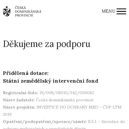
MENU
Děkujeme za podporu
Přidělená dotace:
Státní zemědělský intervenční fond
Registrační číslo:
19/008/08510/342/000062
Název žadatele:
Česká dominikánská provincie
Název projektu:
INVESTICE DO OCHRANY MZD – ČDP LTM
2019
Opatření/podopatření/operace/záměr:
8.5.1. – Investice do
ochrany melioračních a zpevňujících dřevin