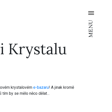
MENU
i Krystalu
v novém krystalovém
e-bazaru
! A jinak kromě
 S tím by se mělo něco dělat…