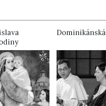
islava
Dominikánská
rodiny