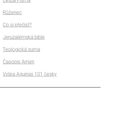
Četba Písma
Růženec
Co si přečíst?
Jeruzalémská bible
Teologická suma
Časopis Amen
Videa Aquinas 101 česky