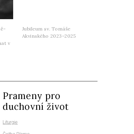
ně-
Jubileum sv. Tomáše
Akvinského 2023–2025
mat v
Prameny pro
duchovní život
Liturgie