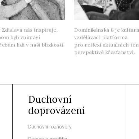
 Zdislava nás inspiruje,
Dominikánská 8 je kultur
om byli vnímaví
vzdělávací platforma
řebám lidí v naší blízkosti.
pro reflexi aktuálních té
perspektivě křesťanství.
Duchovní
doprovázení
Duchovní rozhovory