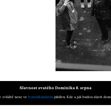
Slavnost svatého Dominika 8. srpna
e zvláště nese ve
františkánském
jubileu. Kde a jak budou slavit dom