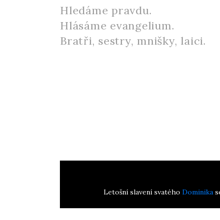
Hledáme pravdu.
Hlásáme evangelium.
Bratři, sestry, mnišky, laici.
Letošní slavení svatého
Dominika
s