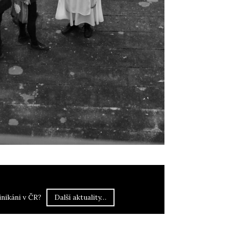
inikáni v ČR?
Další aktuality…