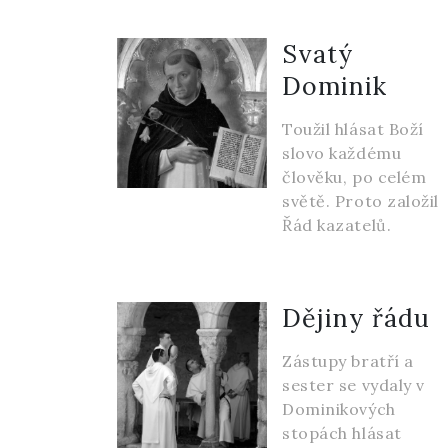
Svatý
Dominik
Toužil hlásat Boží
slovo každému
člověku, po celém
světě. Proto založil
Řád kazatelů.
Dějiny řádu
Zástupy bratří a
sester se vydaly v
Dominikových
stopách hlásat