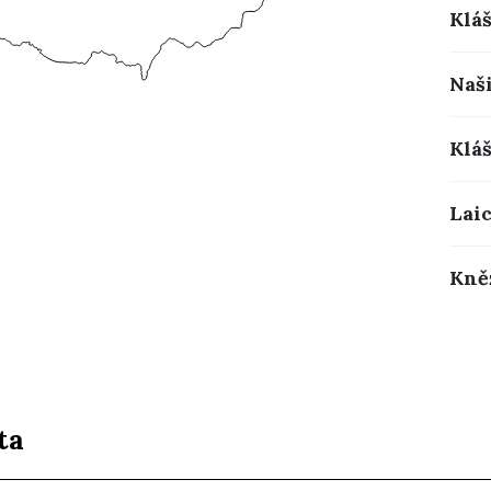
Klá
Naši
Klá
Lai
Kně
ta