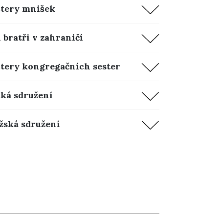
štery mnišek
 bratři v zahraničí
štery kongregačních sester
cká sdružení
žská sdružení