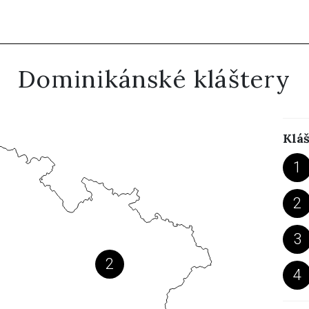
Dominikánské kláštery
Kláš
1
2
3
2
4